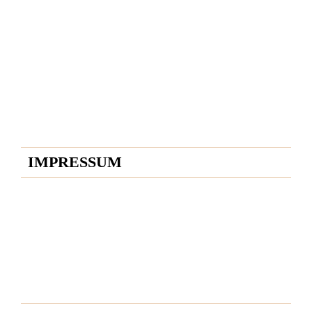
Montag - Freitag:
05:30 Uhr - 18:00 Uhr
Samstag:
05:30 Uhr - 13:00 Uhr
IMPRESSUM
Startseite
Impressum
Datenschutzerklärung