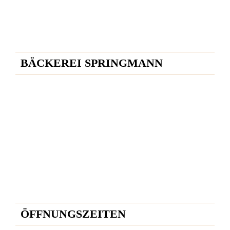
BÄCKEREI SPRINGMANN
Bahnhofstrasse 9
77773 Schenkenzell
Telefon: 0 78 36 / 683
Fax: 0 78 36 / 683
info@baeckerei-springmann.de
ÖFFNUNGSZEITEN